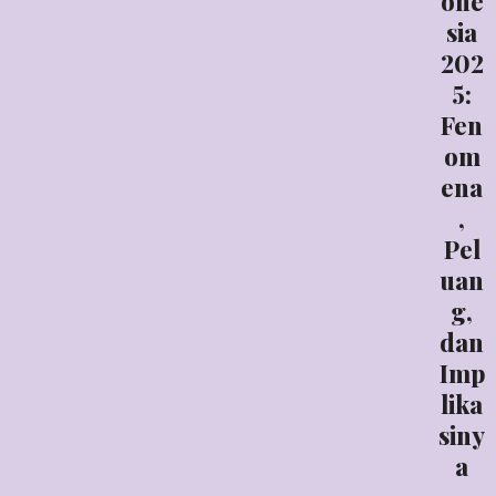
one
sia
202
5:
Fen
om
ena
,
Pel
uan
g,
dan
Imp
lika
siny
a