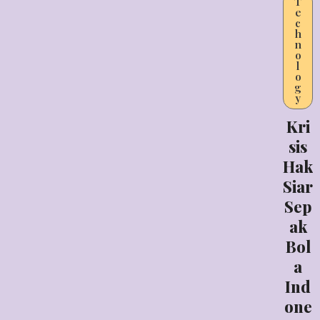
T
e
c
h
n
o
l
o
g
y
Kri
sis
Hak
Siar
Sep
ak
Bol
a
Ind
one