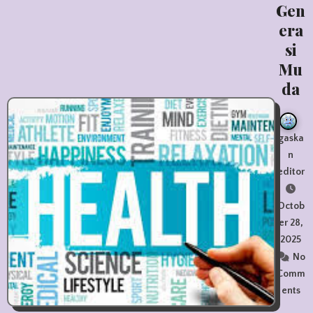
Gen
era
si
Mu
da
gaska
n
editor
Octob
er 28,
2025
No
Comm
ents