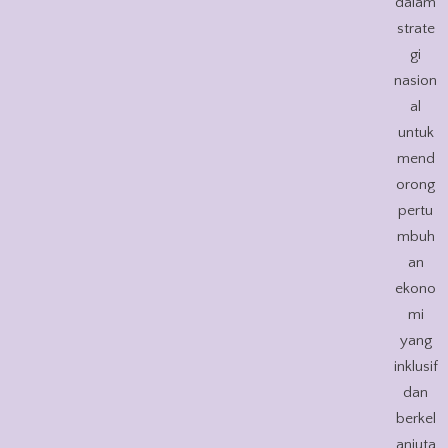
dalam
strate
gi
nasion
al
untuk
mend
orong
pertu
mbuh
an
ekono
mi
yang
inklusif
dan
berkel
anjuta