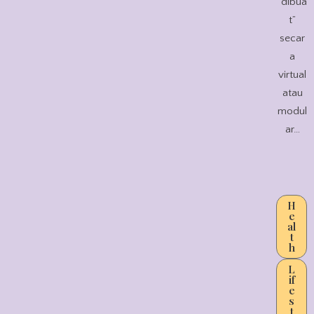
“dibua
t”
secar
a
virtual
atau
modul
ar…
H
e
al
t
h
L
if
e
s
t