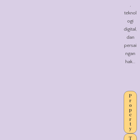
,
teknol
ogi
digital,
dan
persai
ngan
hak…
P
r
o
p
e
r
t
y
T