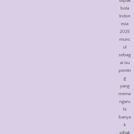
sepak
bola
Indon
esia
2025
munc
ul
sebag
ai isu
pentin
g
yang
meme
ngaru
hi
banya
k
pihak