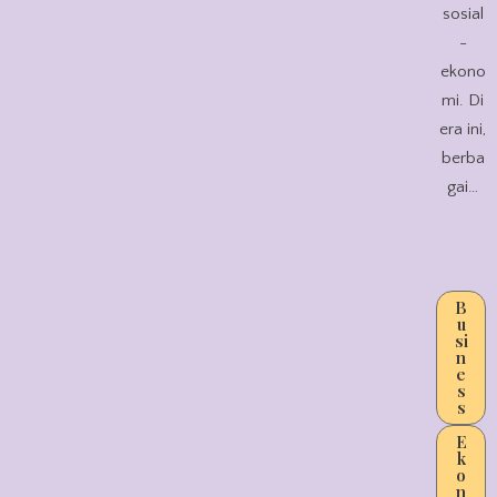
sosial
-
ekono
mi. Di
era ini,
berba
gai…
B
u
si
n
e
s
s
E
k
o
n