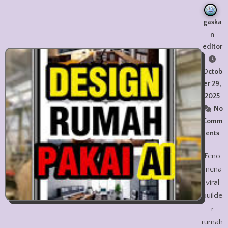
gaska
n
editor
Octob
er 29,
2025
No
Comm
ents
Feno
mena
viral
builde
r
rumah