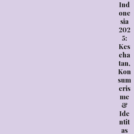
Ind
one
sia
202
5:
Kes
eha
tan,
Kon
sum
eris
me
&
Ide
ntit
as