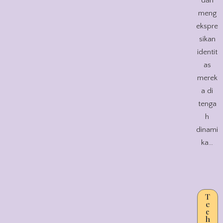
dan
meng
ekspre
sikan
identit
as
merek
a di
tenga
h
dinami
ka…
T
e
c
h