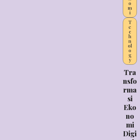
o
m
i
T
e
c
h
n
ol
o
g
y
Tra
nsfo
rma
si
Eko
no
mi
Digi