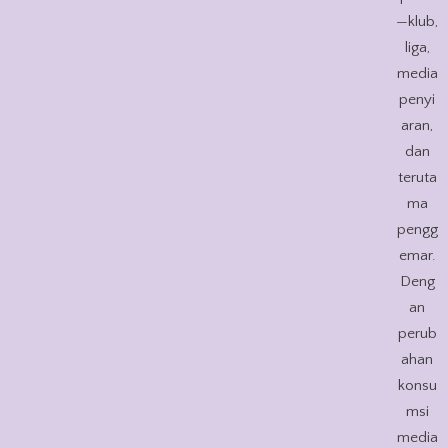
—klub,
liga,
media
penyi
aran,
dan
teruta
ma
pengg
emar.
Deng
an
perub
ahan
konsu
msi
media