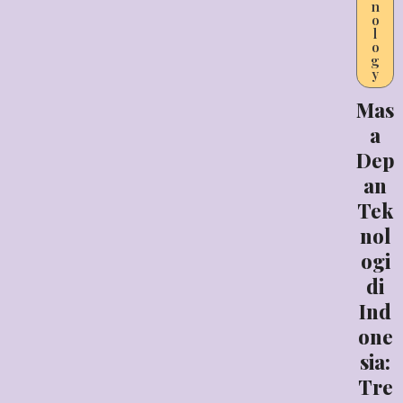
n
o
l
o
g
y
Mas
a
Dep
an
Tek
nol
ogi
di
Ind
one
sia:
Tre