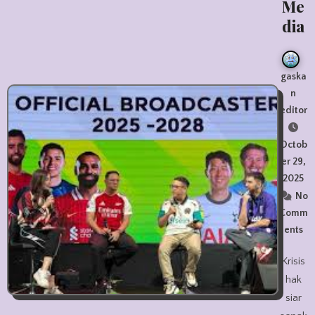
Me
dia
gaska
n
editor
Octob
er 29,
2025
No
Comm
ents
Krisis
hak
siar