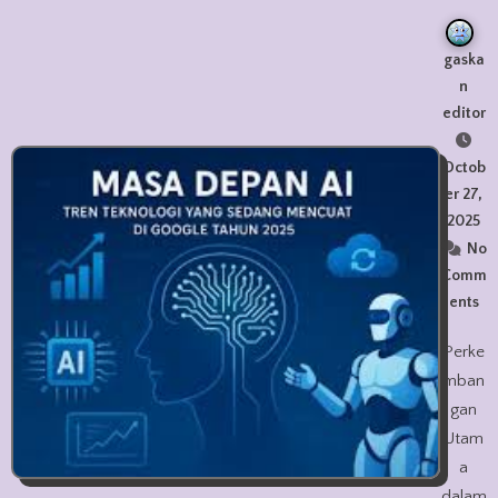
gaska
n
editor
Octob
er 27,
2025
No
Comm
ents
Perke
mban
gan
Utam
a
dalam