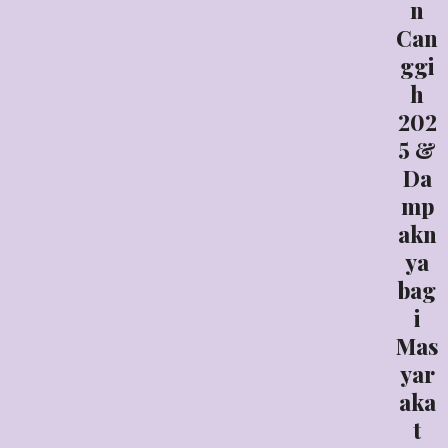
n
Can
ggi
h
202
5 &
Da
mp
akn
ya
bag
i
Mas
yar
aka
t