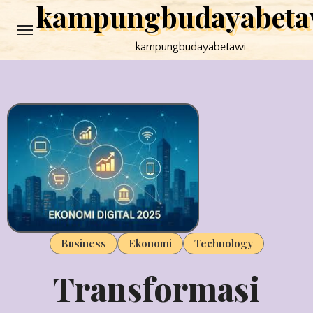
kampungbudayabeta
Skip
to
kampungbudayabetawi
content
Business
Ekonomi
Technology
Transformasi