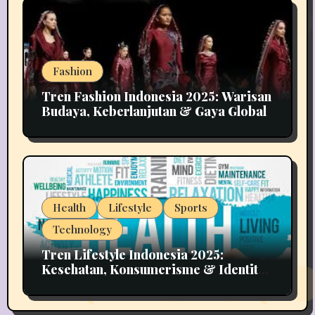
Fashion
Tren Fashion Indonesia 2025: Warisan
Budaya, Keberlanjutan & Gaya Global
Health
Lifestyle
Sports
Technology
Tren Lifestyle Indonesia 2025:
Kesehatan, Konsumerisme & Identitas
Generasi Muda