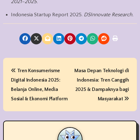
2021–2025.
Indonesia Startup Report 2025.
DSInnovate Research.
P
Tren Konsumerisme
Masa Depan Teknologi di
o
Digital Indonesia 2025:
Indonesia: Tren Canggih
s
Belanja Online, Media
2025 & Dampaknya bagi
t
Sosial & Ekonomi Platform
Masyarakat
n
a