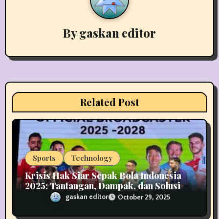
v
i
By
gaskan editor
g
a
t
i
Related Post
o
n
Sports
Technology
Krisis Hak Siar Sepak Bola Indonesia
2025: Tantangan, Dampak, dan Solusi
Industri Media
gaskan editor
October 29, 2025