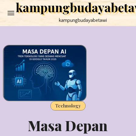
kampungbudayabeta
Skip
to
kampungbudayabetawi
content
Technology
Masa Depan