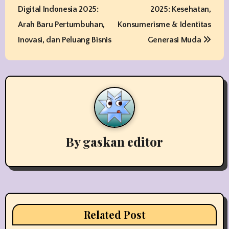
o
Digital Indonesia 2025:
2025: Kesehatan,
s
Arah Baru Pertumbuhan,
Konsumerisme & Identitas
t
Inovasi, dan Peluang Bisnis
Generasi Muda
n
a
v
i
By
gaskan editor
g
a
t
i
Related Post