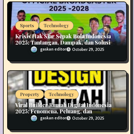
o
n
Sports
Technology
Krisis Hak Siar Sepak Bola Indonesia
2025: Tantangan, Dampak, dan Solusi
Industri Media
gaskan editor
October 29, 2025
Property
Technology
Viral Builder Rumah Digital Indonesia
2025: Fenomena, Peluang, dan
Implikasinya
gaskan editor
October 29, 2025