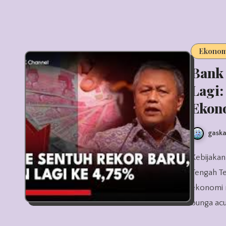
Ekonom
Bank
Lagi:
Ekon
gaska
Kebijakan Bank Indonesia Potong Suku Bunga: Langkah Strategis di
Tengah Te
ekonomi n
bunga ac