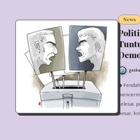
News
Polit
Tuntu
Demo
gaska
◆ Pendahuluan: Tahun Penuh Gejolak Politik Indonesia 2025
mencermi
selesai, 
besar, kr