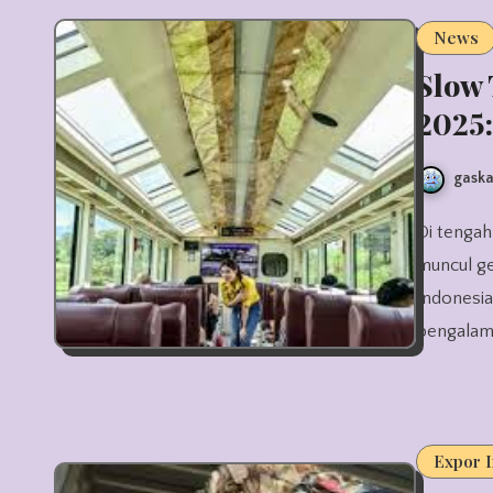
News
Slow 
2025:
gaska
Di tengah gempuran destinasi wisata cepat dan jadwal padat,
muncul ge
Indonesia
pengalam
Expor 