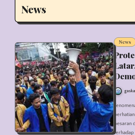
News
News
Prote
Latar
Demo
gaska
Fenomena protes mahasiswa Indonesia 2025 kembali mencuri
perhatian
besaran 
terhadap 