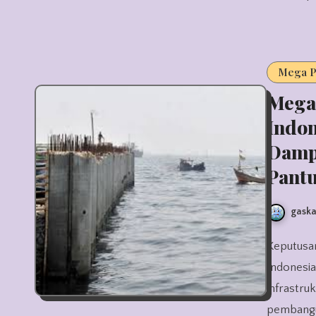
Mega P
Mega
Indon
Damp
Pant
gaska
Keputusan pemerintah meluncurkan mega proyek tanggul raksasa
Indonesia
infrastru
pembangu