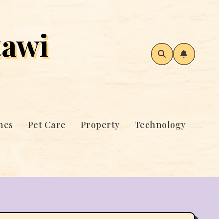
awi
mes
Pet Care
Property
Technology