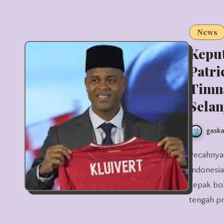
News
Keput
Patri
Timna
Selan
gaska
Pecahnya kerja sama antara PSSI dan pelatih kepala Timnas
Indonesia
sepak bol
tengah pr