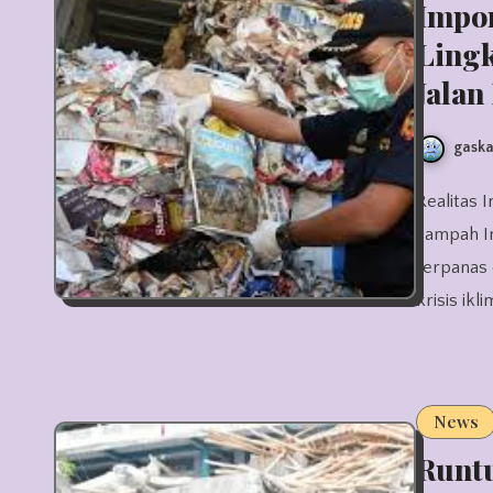
Impo
Ling
Jalan
gaska
Realitas Impor Sampah Indonesia dan Tren Global Fenomena impor
sampah In
terpanas 
krisis ik
News
Runt