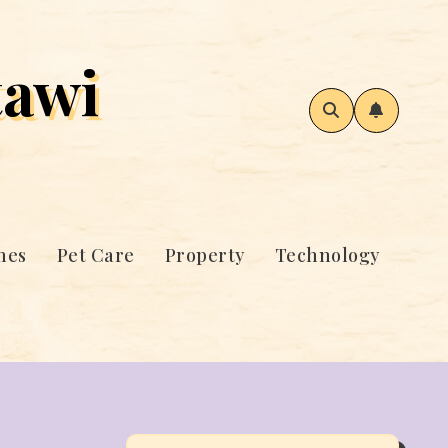
awi
mes
Pet Care
Property
Technology