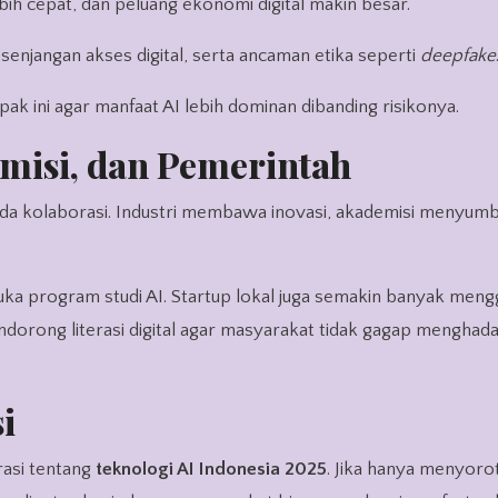
lebih cepat, dan peluang ekonomi digital makin besar.
senjangan akses digital, serta ancaman etika seperti
deepfake
k ini agar manfaat AI lebih dominan dibanding risikonya.
emisi, dan Pemerintah
da kolaborasi. Industri membawa inovasi, akademisi menyumba
uka program studi AI. Startup lokal juga semakin banyak men
orong literasi digital agar masyarakat tidak gagap menghada
i
asi tentang
teknologi AI Indonesia 2025
. Jika hanya menyoroti