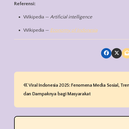
Referensi:
Wikipedia —
Artificial intelligence
Wikipedia —
Economy of Indonesia
P
Viral Indonesia 2025: Fenomena Media Sosial, Tre
o
dan Dampaknya bagi Masyarakat
s
t
n