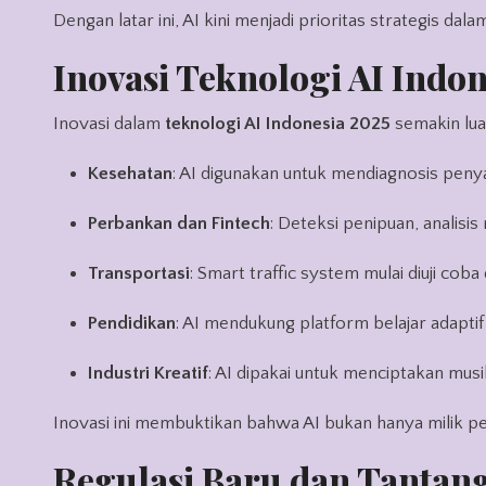
Dengan latar ini, AI kini menjadi prioritas strategis dala
Inovasi Teknologi AI Indon
Inovasi dalam
teknologi AI Indonesia 2025
semakin lua
Kesehatan
: AI digunakan untuk mendiagnosis penyak
Perbankan dan Fintech
: Deteksi penipuan, analisi
Transportasi
: Smart traffic system mulai diuji co
Pendidikan
: AI mendukung platform belajar adapt
Industri Kreatif
: AI dipakai untuk menciptakan musik
Inovasi ini membuktikan bahwa AI bukan hanya milik pe
Regulasi Baru dan Tantan