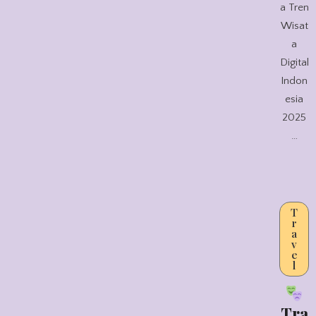
a Tren
Wisat
a
Digital
Indon
esia
2025
…
T
r
a
v
e
l
Tra