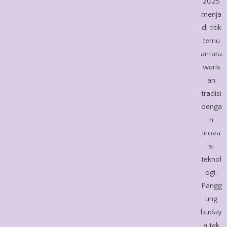
2025
menja
di titik
temu
antara
waris
an
tradisi
denga
n
inova
si
teknol
ogi.
Pangg
ung
buday
a tak