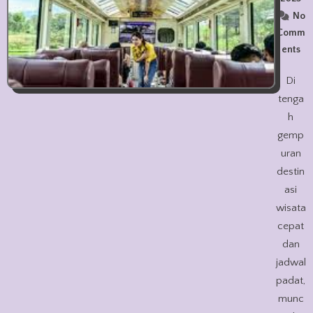
No
Comm
ents
Di
tenga
h
gemp
uran
destin
asi
wisata
cepat
dan
jadwal
padat,
munc