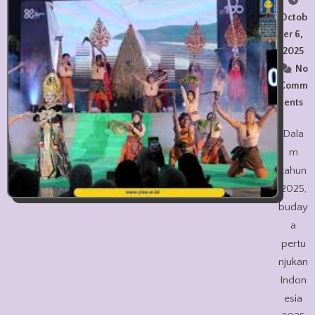
Octob
er 6,
2025
No
Comm
ents
Dala
m
tahun
2025,
buday
a
pertu
njukan
Indon
esia