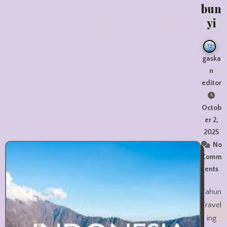
bun
yi
gaska
n
editor
Octob
er 2,
2025
No
Comm
ents
Tahun
Travel
ing