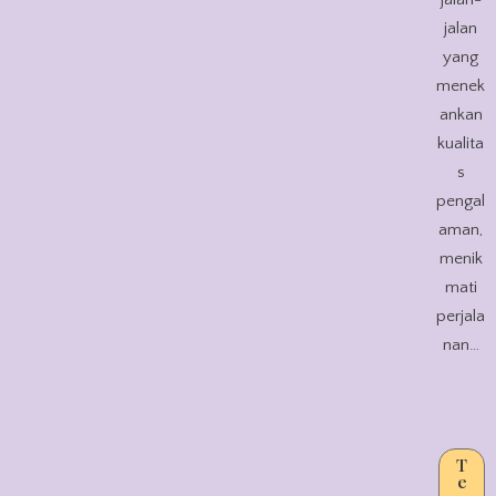
jalan
yang
menek
ankan
kualita
s
pengal
aman,
menik
mati
perjala
nan…
T
e