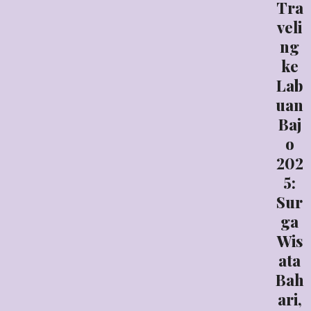
Tra
veli
ng
ke
Lab
uan
Baj
o
202
5:
Sur
ga
Wis
ata
Bah
ari,