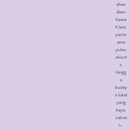
ahan
alam
bawa
h laut,
panor
ama
pulau
eksoti
s,
hingg
a
buday
a lokal
yang
kaya,
Labua
n…