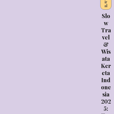
ir
al
Slo
w
Tra
vel
&
Wis
ata
Ker
eta
Ind
one
sia
202
5: