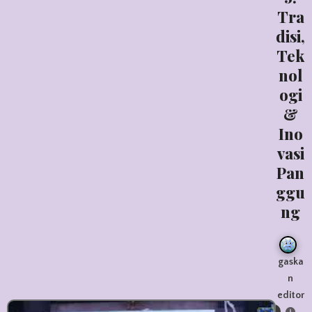
Tra
disi,
Tek
nol
ogi
&
Ino
vasi
Pan
ggu
ng
gaska
n
editor