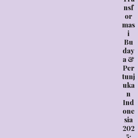
nsf
or
mas
i
Bu
day
a &
Per
tunj
uka
n
Ind
one
sia
202
5: