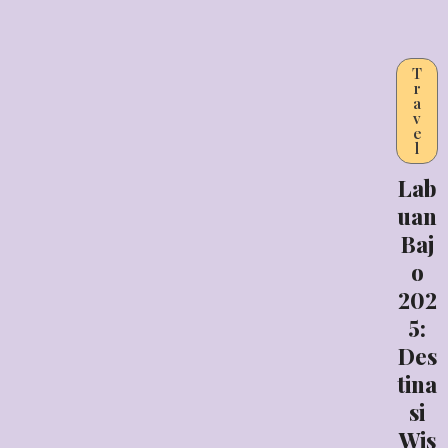
T
r
a
v
e
l
Lab
uan
Baj
o
202
5:
Des
tina
si
Wis