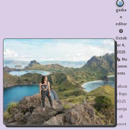
gaska
n
editor
Octob
er 4,
2025
No
Comm
ents
Labua
n Bajo
2025
menja
di
sorot