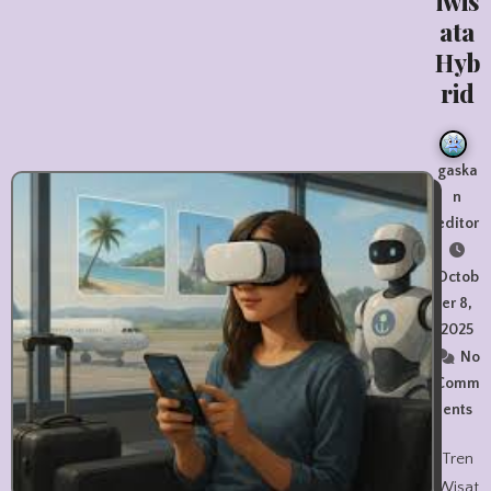
iwis
ata
Hyb
rid
gaska
n
editor
Octob
er 8,
2025
No
Comm
ents
Tren
Wisat