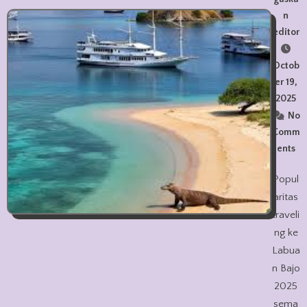
n
editor
Octob
er 19,
2025
No
Comm
ents
Popul
aritas
traveli
ng ke
Labua
n Bajo
2025
sema