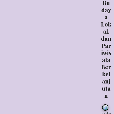
Bu
day
a
Lok
al,
dan
Par
iwis
ata
Ber
kel
anj
uta
n
gaska