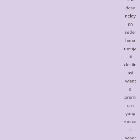
desa
nelay
an
seder
hana
menja
di
destin
asi
wisat
a
premi
um
yang
menar
ik
wisat