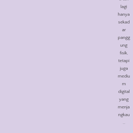
lagi
hanya
sekad
ar
pangg
ung
fisik,
tetapi
juga
mediu
m
digital
yang
menja
ngkau
…