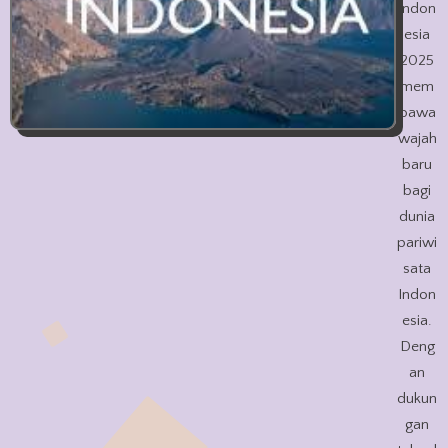
Indon
esia
2025
mem
bawa
wajah
baru
bagi
dunia
pariwi
sata
Indon
esia.
Deng
an
dukun
gan