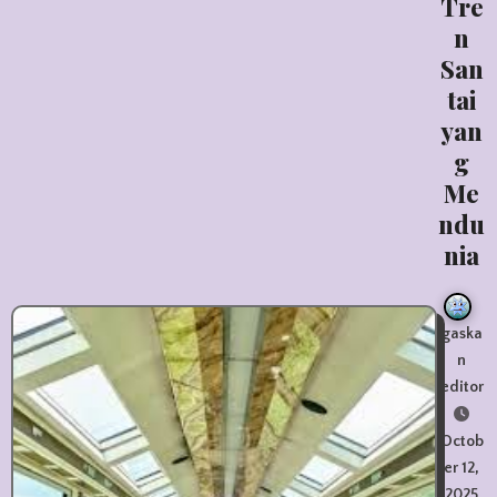
Tre
n
San
tai
yan
g
Me
ndu
nia
gaska
n
editor
Octob
er 12,
2025