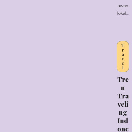
awan
lokal…
T
r
a
v
e
l
Tre
n
Tra
veli
ng
Ind
one