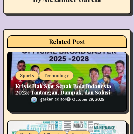
g
a
t
i
Related Post
o
n
Sports
Technology
Krisis Hak Siar Sepak Bola Indonesia
2025: Tantangan, Dampak, dan Solusi
Industri Media
gaskan editor
October 29, 2025