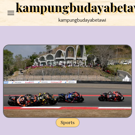
kampungbudayabeta
Skip
to
kampungbudayabetawi
content
Sports