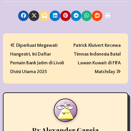
P
Diperkuat Megawati
Patrick Kluivert Kecewa
o
Hangestri, Ini Daftar
Timnas Indonesia Batal
s
Pemain Bank Jatim di Livoli
Lawan Kuwait di FIFA
t
Divisi Utama 2025
Matchday
n
a
v
i
By
Alexander Garcia