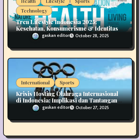
Health
Lifestyle
Sports
Technology
Tren Lifestyle Indonesia 2025:
Kesehatan, Konsumerisme & Identitas
Generasi Muda
gaskan editor
October 28, 2025
International
Sports
Krisis Hosting Olahraga Internasional
di Indonesia: Implikasi dan Tantangan
untuk Masa Depan
gaskan editor
October 27, 2025