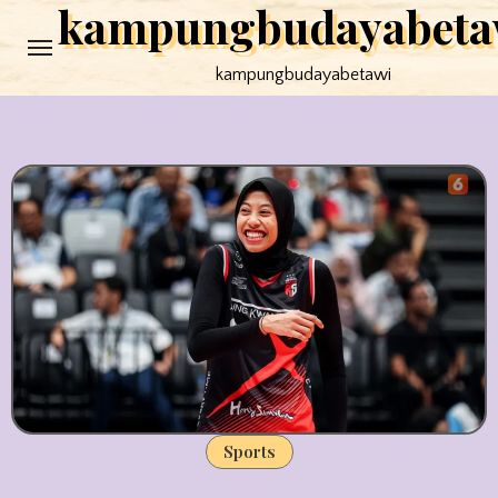
kampungbudayabeta
Skip
to
kampungbudayabetawi
content
Sports