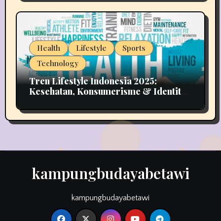
Health
Lifestyle
Sports
Technology
Tren Lifestyle Indonesia 2025:
Kesehatan, Konsumerisme & Identitas
Generasi Muda
kampungbudayabetawi
kampungbudayabetawi