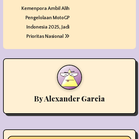
P
Kemenpora Ambil Alih
o
Pengelolaan MotoGP
s
Indonesia 2025, Jadi
t
Prioritas Nasional
n
a
v
i
By
Alexander Garcia
g
a
t