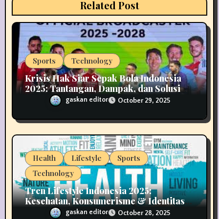
i
Related Post
o
n
Sports
Technology
Krisis Hak Siar Sepak Bola Indonesia
2025: Tantangan, Dampak, dan Solusi
Industri Media
gaskan editor
October 29, 2025
Health
Lifestyle
Sports
Technology
Tren Lifestyle Indonesia 2025:
Kesehatan, Konsumerisme & Identitas
Generasi Muda
gaskan editor
October 28, 2025