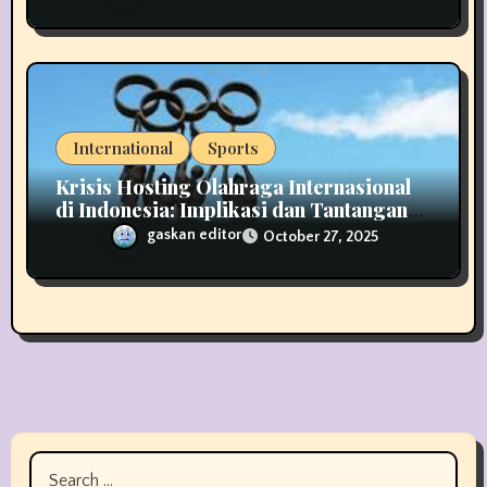
International
Sports
Krisis Hosting Olahraga Internasional
di Indonesia: Implikasi dan Tantangan
untuk Masa Depan
gaskan editor
October 27, 2025
Search