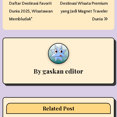
o
Daftar Destinasi Favorit
Destinasi Wisata Premium
s
Dunia 2025, Wisatawan
yang Jadi Magnet Traveler
t
Membludak”
Dunia
n
a
v
i
By
gaskan editor
g
a
t
i
Related Post