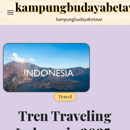
kampungbudayabeta
Skip
to
kampungbudayabetawi
content
Travel
Tren Traveling