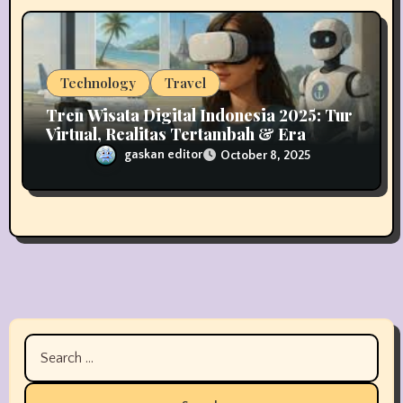
Technology
Travel
Tren Wisata Digital Indonesia 2025: Tur
Virtual, Realitas Tertambah & Era
Pariwisata Hybrid
gaskan editor
October 8, 2025
Search
for: