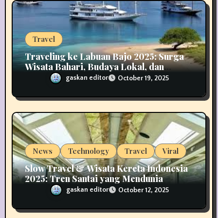
o
n
Travel
Traveling ke Labuan Bajo 2025: Surga
Wisata Bahari, Budaya Lokal, dan
Pariwisata Berkelanjutan
gaskan editor
October 19, 2025
News
Technology
Travel
Viral
Slow Travel & Wisata Kereta Indonesia
2025: Tren Santai yang Mendunia
gaskan editor
October 12, 2025