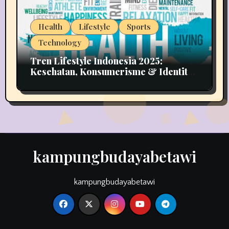
Health
Lifestyle
Sports
Technology
Tren Lifestyle Indonesia 2025:
Kesehatan, Konsumerisme & Identitas
Generasi Muda
kampungbudayabetawi
kampungbudayabetawi