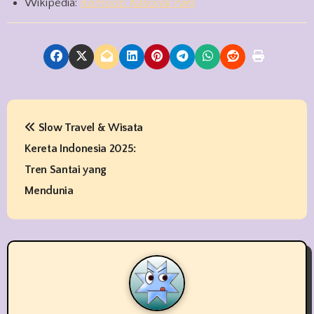
Wikipedia:
Komodo National Park
P
Slow Travel & Wisata
o
Kereta Indonesia 2025:
s
Tren Santai yang
t
Mendunia
n
a
v