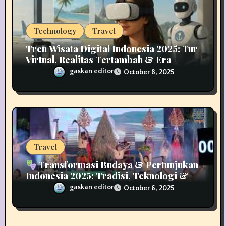
Technology
Travel
Tren Wisata Digital Indonesia 2025: Tur
Virtual, Realitas Tertambah & Era
Pariwisata Hybrid
gaskan editor
October 8, 2025
Travel
Transformasi Budaya & Pertunjukan
Indonesia 2025: Tradisi, Teknologi &
Inovasi Panggung
gaskan editor
October 6, 2025