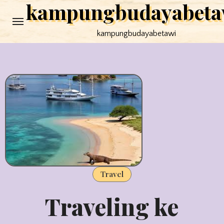
kampungbudayabeta
Skip
to
kampungbudayabetawi
content
Travel
Traveling ke