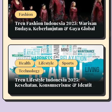
Fashion
Tren Fashion Indonesia 2025: Warisan
Budaya, Keberlanjutan & Gaya Global
Health
Lifestyle
Sports
Technology
Tren Lifestyle Indonesia 2025:
Kesehatan, Konsumerisme & Identitas
Generasi Muda