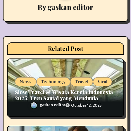
i
By
gaskan editor
g
a
t
i
Related Post
o
n
News
Technology
Travel
Viral
Slow Travel & Wisata Kereta Indonesia
2025: Tren Santai yang Mendunia
gaskan editor
October 12, 2025