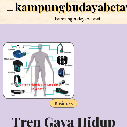
kampungbudayabeta
Skip
to
kampungbudayabetawi
content
Business
Tren Gaya Hidup