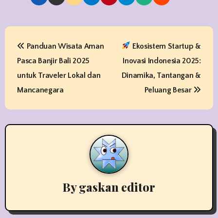
P
Panduan Wisata Aman
Ekosistem Startup &
o
Pasca Banjir Bali 2025
Inovasi Indonesia 2025:
s
untuk Traveler Lokal dan
Dinamika, Tantangan &
t
Mancanegara
Peluang Besar
n
a
v
i
By
gaskan editor
g
a