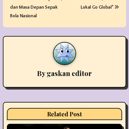
t
dan Masa Depan Sepak
Lokal Go Global”
Bola Nasional
n
a
v
i
g
By
gaskan editor
a
t
i
Related Post
o
n