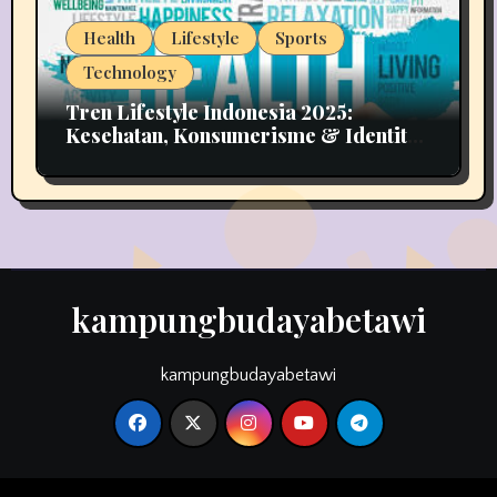
Health
Lifestyle
Sports
Technology
Tren Lifestyle Indonesia 2025:
Kesehatan, Konsumerisme & Identitas
Generasi Muda
kampungbudayabetawi
kampungbudayabetawi