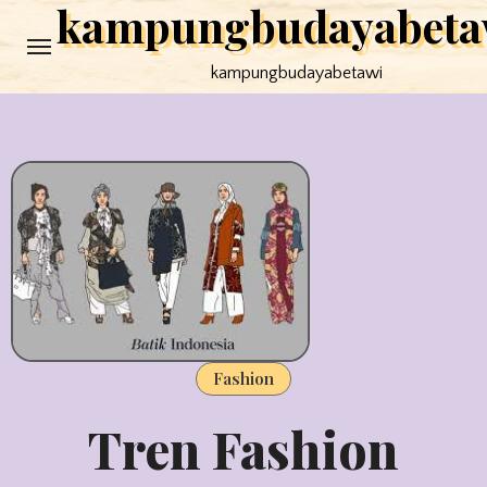
kampungbudayabeta
Skip
to
kampungbudayabetawi
content
Fashion
Tren Fashion