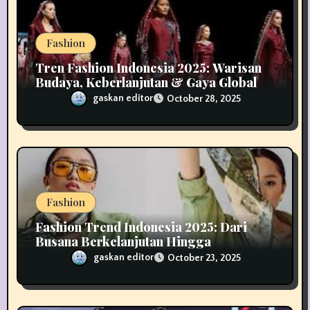
Fashion
Tren Fashion Indonesia 2025: Warisan
Budaya, Keberlanjutan & Gaya Global
gaskan editor
October 28, 2025
Fashion
Fashion Trend Indonesia 2025: Dari
Busana Berkelanjutan Hingga
Teknologi Smart Wear di Tanah Air
gaskan editor
October 23, 2025