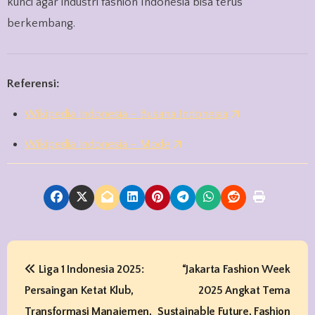
kunci agar industri fashion Indonesia bisa terus
berkembang.
Referensi:
Wikipedia Indonesia – Busana Indonesia
Wikipedia Indonesia – Mode
P
Liga 1 Indonesia 2025:
“Jakarta Fashion Week
o
Persaingan Ketat Klub,
2025 Angkat Tema
s
Transformasi Manajemen,
Sustainable Future, Fashion