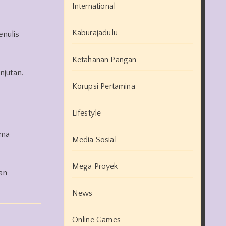
International
Kaburajadulu
enulis
Ketahanan Pangan
njutan.
Korupsi Pertamina
Lifestyle
ema
Media Sosial
Mega Proyek
an
News
Online Games