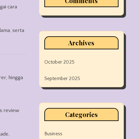
Comments
gai cara
lama, serta
Archives
October 2025
er, hingga
September 2025
is review
Categories
Business
made,