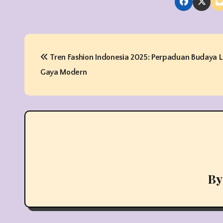
P
Tren Fashion Indonesia 2025: Perpaduan Budaya L
o
Gaya Modern
s
t
n
a
v
B
i
g