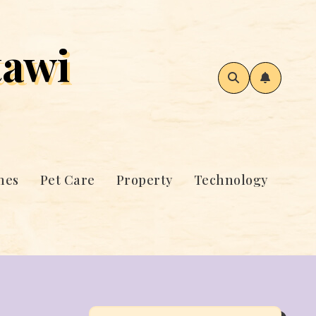
awi
mes
Pet Care
Property
Technology