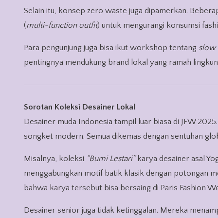
Selain itu, konsep zero waste juga dipamerkan. Bebera
(
multi-function outfit
) untuk mengurangi konsumsi fashi
Para pengunjung juga bisa ikut workshop tentang
slow 
pentingnya mendukung brand lokal yang ramah lingkun
Sorotan Koleksi Desainer Lokal
Desainer muda Indonesia tampil luar biasa di JFW 2025
songket modern. Semua dikemas dengan sentuhan globa
Misalnya, koleksi
“Bumi Lestari”
karya desainer asal Yog
menggabungkan motif batik klasik dengan potongan mod
bahwa karya tersebut bisa bersaing di Paris Fashion W
Desainer senior juga tidak ketinggalan. Mereka menam