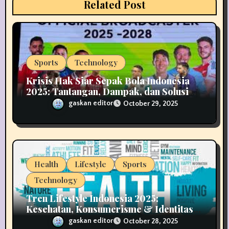
i
Related Post
o
n
Sports
Technology
Krisis Hak Siar Sepak Bola Indonesia
2025: Tantangan, Dampak, dan Solusi
Industri Media
gaskan editor
October 29, 2025
Health
Lifestyle
Sports
Technology
Tren Lifestyle Indonesia 2025:
Kesehatan, Konsumerisme & Identitas
Generasi Muda
gaskan editor
October 28, 2025