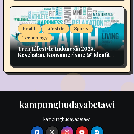
Health
Lifestyle
Sports
Technology
Tren Lifestyle Indonesia 2025:
Kesehatan, Konsumerisme & Identitas
Generasi Muda
kampungbudayabetawi
kampungbudayabetawi