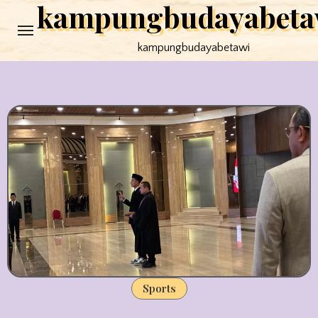
kampungbudayabeta
Skip
to
kampungbudayabetawi
content
Sports