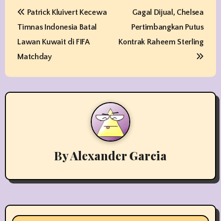
P
Patrick Kluivert Kecewa
Gagal Dijual, Chelsea
o
Timnas Indonesia Batal
Pertimbangkan Putus
s
Lawan Kuwait di FIFA
Kontrak Raheem Sterling
t
Matchday
n
a
v
i
By
Alexander Garcia
g
a
t