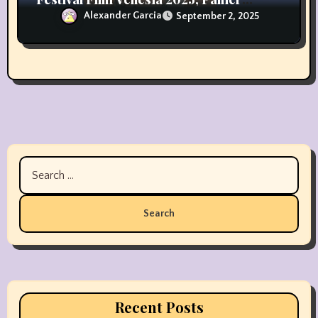
Punggung Berotot
Alexander Garcia
September 2, 2025
Search
for:
Recent Posts