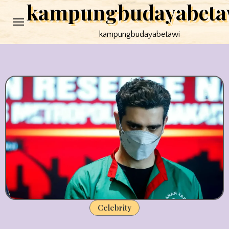
kampungbudayabeta
Skip
to
kampungbudayabetawi
content
Celebrity