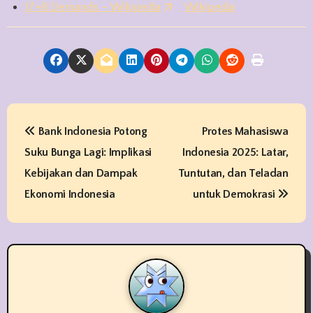
17+8 Demands – Wikipedia
Wikipedia
P
Bank Indonesia Potong
Protes Mahasiswa
o
Suku Bunga Lagi: Implikasi
Indonesia 2025: Latar,
s
Kebijakan dan Dampak
Tuntutan, dan Teladan
t
Ekonomi Indonesia
untuk Demokrasi
n
a
v