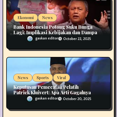
Ekonomi
News
Bank Indonesia Potong Suku Bunga
Lagi: Implikasi Kebijakan dan Dampak
Ekonomi Indonesia
gaskan editor
October 22, 2025
News
Sports
Viral
Keputusan Pemecatan Pelatih
Patrick Kluivert: Apa Arti Gagalnya
Timnas Indonesia dan Apa Langkah
gaskan editor
October 20, 2025
Selanjutnya?