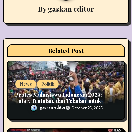
i
By
gaskan editor
g
a
t
i
Related Post
o
n
News
Politik
Protes Mahasiswa Indonesia 2025:
Latar, Tuntutan, dan Teladan untuk
Demokrasi
gaskan editor
October 25, 2025