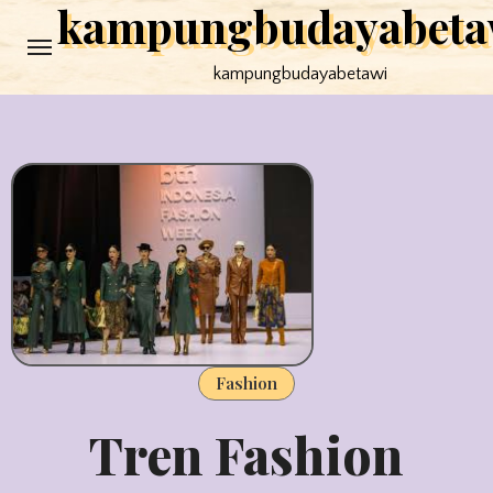
kampungbudayabeta
Skip
to
kampungbudayabetawi
content
Fashion
Tren Fashion