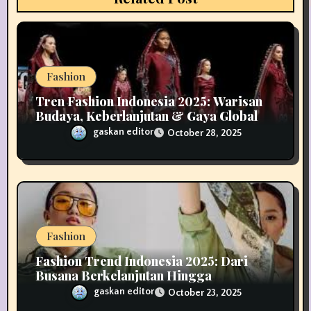
o
n
Fashion
Tren Fashion Indonesia 2025: Warisan
Budaya, Keberlanjutan & Gaya Global
gaskan editor
October 28, 2025
Fashion
Fashion Trend Indonesia 2025: Dari
Busana Berkelanjutan Hingga
Teknologi Smart Wear di Tanah Air
gaskan editor
October 23, 2025