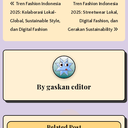
Tren Fashion Indonesia
Tren Fashion Indonesia
o
2025: Kolaborasi Lokal-
2025: Streetwear Lokal,
s
Global, Sustainable Style,
Digital Fashion, dan
t
dan Digital Fashion
Gerakan Sustainability
n
a
v
i
By
gaskan editor
g
a
t
i
Related Post