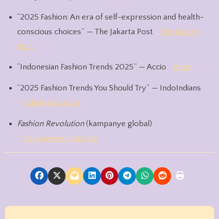
“2025 Fashion: An era of self-expression and health-
conscious choices” — The Jakarta Post
The Jakarta
Post
“Indonesian Fashion Trends 2025” — Accio
Accio
“2025 Fashion Trends You Should Try” — IndoIndians
Indoindians.com
Fashion Revolution
(kampanye global)
fashionrevolution.org
P