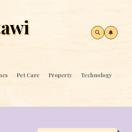
awi
mes
Pet Care
Property
Technology