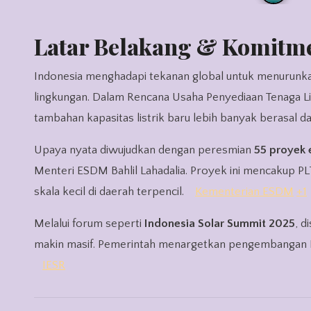
Latar Belakang & Komitme
Indonesia menghadapi tekanan global untuk menurunkan emisi karbon dan bergeser dari sumber energi fosil ke energi ramah
lingkungan. Dalam Rencana Usaha Penyediaan Tenaga Li
tambahan kapasitas listrik baru lebih banyak berasal d
Upaya nyata diwujudkan dengan peresmian
55 proyek 
Menteri ESDM Bahlil Lahadalia. Proyek ini mencakup PL
skala kecil di daerah terpencil.
Kementerian ESDM
+1
Melalui forum seperti
Indonesia Solar Summit 2025
, d
makin masif. Pemerintah menargetkan pengembangan PL
IESR