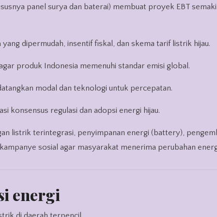
susnya panel surya dan baterai) membuat proyek EBT semaki
 yang dipermudah, insentif fiskal, dan skema tarif listrik hijau.
 agar produk Indonesia memenuhi standar emisi global.
datangkan modal dan teknologi untuk percepatan.
tasi konsensus regulasi dan adopsi energi hijau.
an listrik terintegrasi, penyimpanan energi (battery), penge
a kampanye sosial agar masyarakat menerima perubahan energ
si energi
strik di daerah terpencil