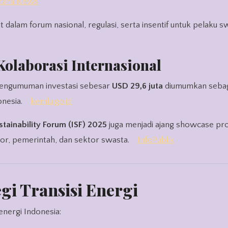
tara News
dalam forum nasional, regulasi, serta insentif untuk pelaku s
Kolaborasi Internasional
pengumuman investasi sebesar
USD 29,6 juta
diumumkan sebag
onesia.
kemlu.go.id
stainability Forum (ISF) 2025
juga menjadi ajang showcase pr
tor, pemerintah, dan sektor swasta.
InfoPublik
gi Transisi Energi
nergi Indonesia: