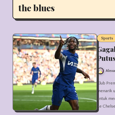
the blues
Sports
Gagal
Putus
Alexa
Klub Premier League, Chelsea dilaporkan akan melakukan langkah
menarik 
untuk me
ke Chelse