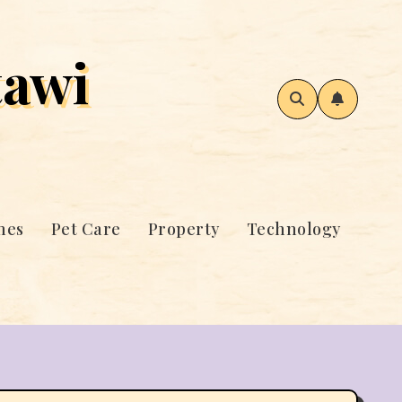
awi
mes
Pet Care
Property
Technology