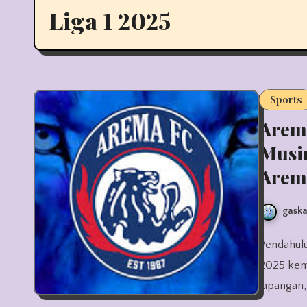
Liga 1 2025
Sports
Arema
Musi
Arem
gaska
Pendahuluan: Arema FC dan Liga 1 Musim 2025 Arema FC di Liga 1
2025 kemb
lapangan,