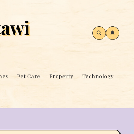
awi
mes
Pet Care
Property
Technology