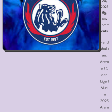
20,
2025
No
Comm
ents
Pend
ahulu
an:
Arem
a FC
dan
Liga 1
Musi
m
2025
Arem