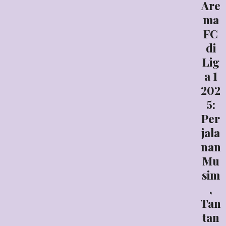
Are
ma
FC
di
Lig
a 1
202
5:
Per
jala
nan
Mu
sim
,
Tan
tan