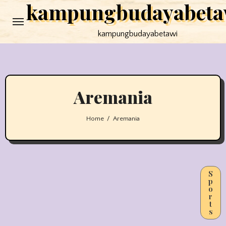
kampungbudayabeta
Skip
to
kampungbudayabetawi
content
Aremania
Home
Aremania
S
p
o
r
t
s