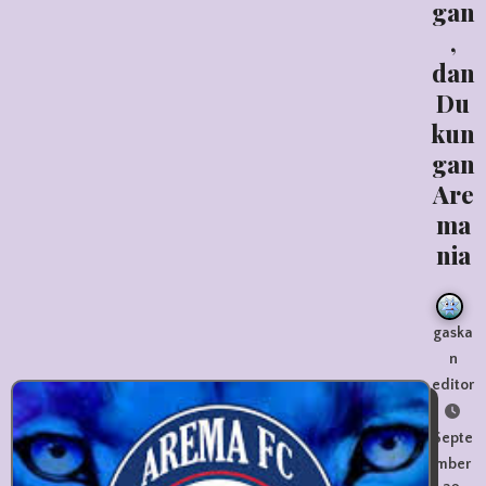
gan
,
dan
Du
kun
gan
Are
ma
nia
gaska
n
editor
Septe
mber