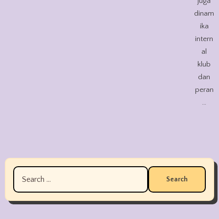
juga
dinam
ika
intern
al
klub
dan
peran
…
Search
for: