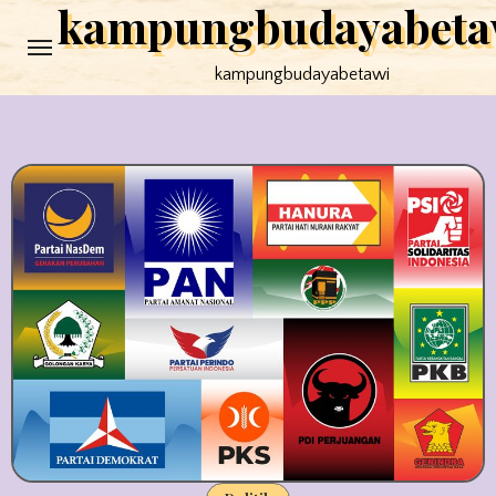
kampungbudayabeta
Skip
to
kampungbudayabetawi
content