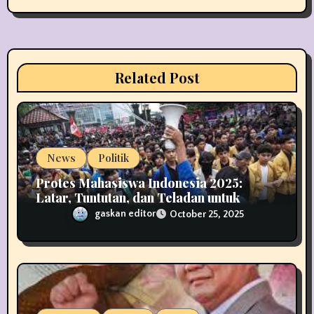
a
t
i
Related Post
o
n
News
Politik
Protes Mahasiswa Indonesia 2025:
Latar, Tuntutan, dan Teladan untuk
Demokrasi
gaskan editor
October 25, 2025