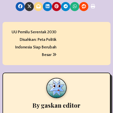
P
UU Pemilu Serentak 2030
o
Disahkan: Peta Politik
s
Indonesia Siap Berubah
t
Besar
n
a
v
i
By
gaskan editor
g