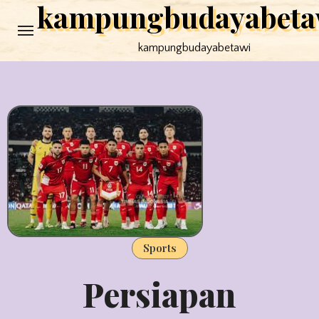
kampungbudayabeta
Skip
to
kampungbudayabetawi
content
Sports
Persiapan