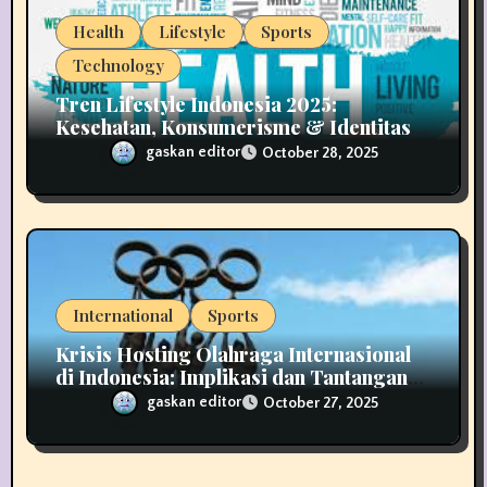
Health
Lifestyle
Sports
Technology
Tren Lifestyle Indonesia 2025:
Kesehatan, Konsumerisme & Identitas
Generasi Muda
gaskan editor
October 28, 2025
International
Sports
Krisis Hosting Olahraga Internasional
di Indonesia: Implikasi dan Tantangan
untuk Masa Depan
gaskan editor
October 27, 2025