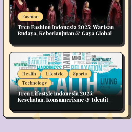
Fashion
Tren Fashion Indonesia 2025: Warisan
Budaya, Keberlanjutan & Gaya Global
Health
Lifestyle
Sports
Technology
Tren Lifestyle Indonesia 2025:
Kesehatan, Konsumerisme & Identitas
Generasi Muda