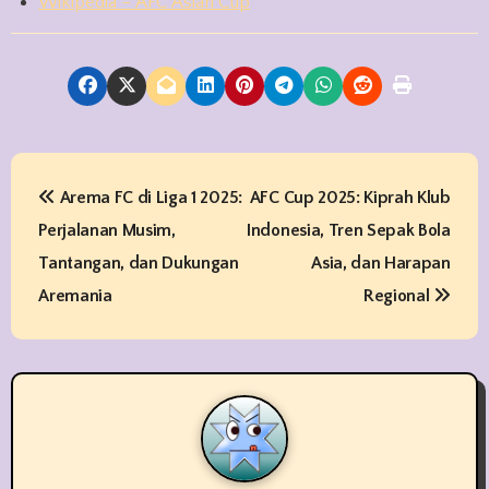
Wikipedia – AFC Asian Cup
P
Arema FC di Liga 1 2025:
AFC Cup 2025: Kiprah Klub
o
Perjalanan Musim,
Indonesia, Tren Sepak Bola
s
Tantangan, dan Dukungan
Asia, dan Harapan
t
Aremania
Regional
n
a
v
i