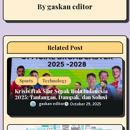
By
gaskan editor
g
a
t
i
Related Post
o
n
Sports
Technology
Krisis Hak Siar Sepak Bola Indonesia
2025: Tantangan, Dampak, dan Solusi
Industri Media
gaskan editor
October 29, 2025