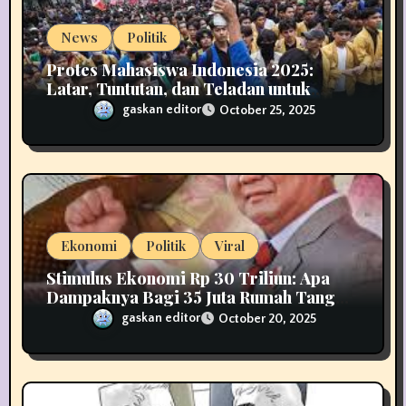
n
News
Politik
Protes Mahasiswa Indonesia 2025:
Latar, Tuntutan, dan Teladan untuk
Demokrasi
gaskan editor
October 25, 2025
Ekonomi
Politik
Viral
Stimulus Ekonomi Rp 30 Triliun: Apa
Dampaknya Bagi 35 Juta Rumah Tangga
di Indonesia?
gaskan editor
October 20, 2025