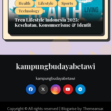
Health
Lifestyle
Sports
Technology
Tren Lifestyle Indonesia 2025:
Kesehatan, Konsumerisme & Identitas
Generasi Muda
kampungbudayabetawi
kampungbudayabetawi
Copyright © All rights reserved
|
Blogarise
by
Themeansar
.