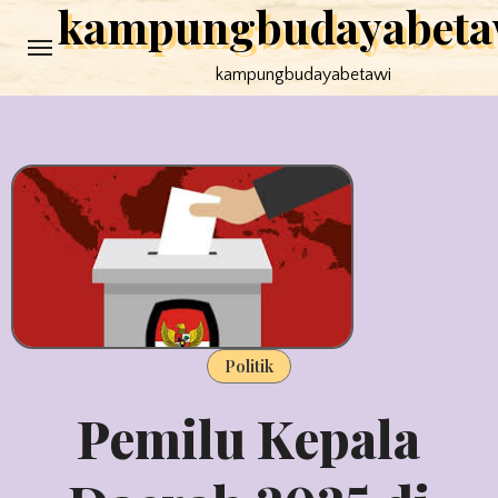
kampungbudayabeta
Skip
to
kampungbudayabetawi
content
Politik
Pemilu Kepala