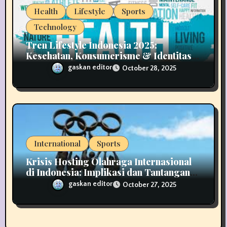
Health
Lifestyle
Sports
Technology
Tren Lifestyle Indonesia 2025:
Kesehatan, Konsumerisme & Identitas
Generasi Muda
gaskan editor
October 28, 2025
International
Sports
Krisis Hosting Olahraga Internasional
di Indonesia: Implikasi dan Tantangan
untuk Masa Depan
gaskan editor
October 27, 2025