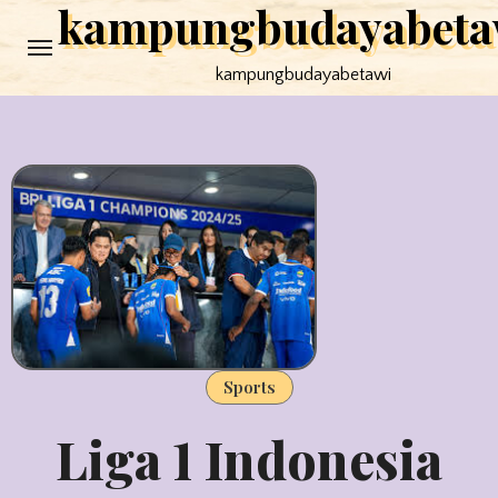
kampungbudayabeta
Skip
to
kampungbudayabetawi
content
Sports
Liga 1 Indonesia