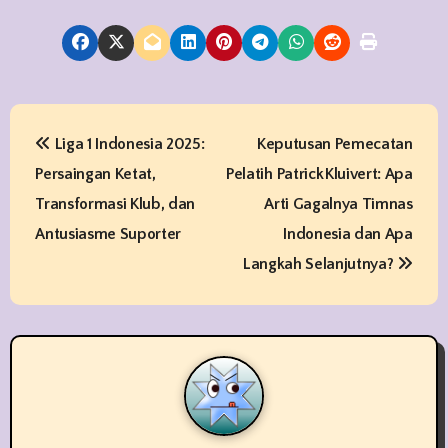
P
Liga 1 Indonesia 2025:
Keputusan Pemecatan
o
Persaingan Ketat,
Pelatih Patrick Kluivert: Apa
s
Transformasi Klub, dan
Arti Gagalnya Timnas
t
Antusiasme Suporter
Indonesia dan Apa
Langkah Selanjutnya?
n
a
v
i