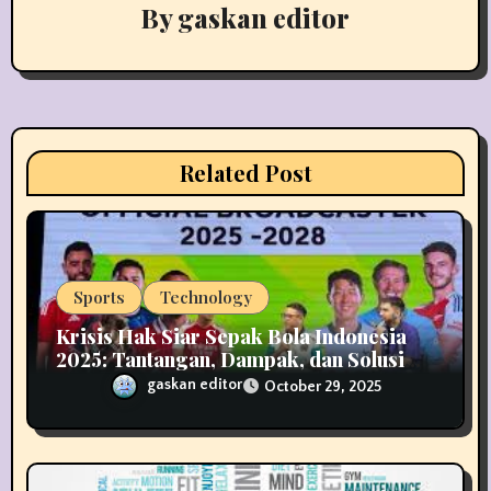
g
By
gaskan editor
a
t
i
Related Post
o
n
Sports
Technology
Krisis Hak Siar Sepak Bola Indonesia
2025: Tantangan, Dampak, dan Solusi
Industri Media
gaskan editor
October 29, 2025