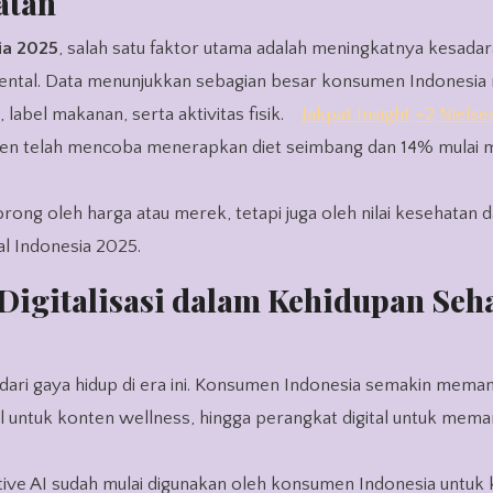
atan
ia 2025
, salah satu faktor utama adalah meningkatnya kesada
ental. Data menunjukkan sebagian besar konsumen Indonesia 
abel makanan, serta aktivitas fisik.
Jakpat Insight
+2
Nielse
en telah mencoba menerapkan diet seimbang dan 14% mulai 
ong oleh harga atau merek, tetapi juga oleh nilai kesehatan d
l Indonesia 2025.
igitalisasi dalam Kehidupan Seh
al dari gaya hidup di era ini. Konsumen Indonesia semakin mema
ial untuk konten wellness, hingga perangkat digital untuk mema
ive AI sudah mulai digunakan oleh konsumen Indonesia untuk