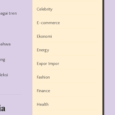
Celebrity
agai tren
E-commerce
Ekonomi
 bahwa
Energy
ung
Expor Impor
leksi
Fashion
Finance
Health
ia