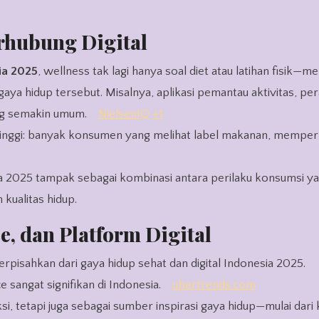
rhubung Digital
ia 2025
, wellness tak lagi hanya soal diet atau latihan fisik—me
ya hidup tersebut. Misalnya, aplikasi pemantau aktivitas, pe
ing semakin umum.
NielsenIQ
+1
tinggi: banyak konsumen yang melihat label makanan, memperh
ia 2025 tampak sebagai kombinasi antara perilaku konsumsi ya
kualitas hidup.
 dan Platform Digital
terpisahkan dari gaya hidup sehat dan digital Indonesia 2025.
angat signifikan di Indonesia.
ubertrends.com
ksi, tetapi juga sebagai sumber inspirasi gaya hidup—mulai dari