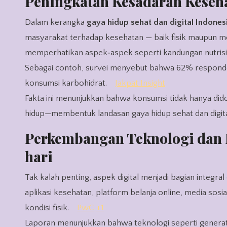
Peningkatan Kesadaran Keseh
Dalam kerangka
gaya hidup sehat dan digital Indones
masyarakat terhadap kesehatan — baik fisik maupun m
memperhatikan aspek‐aspek seperti kandungan nutrisi, l
Sebagai contoh, survei menyebut bahwa 62% respond
konsumsi karbohidrat.
Jakpat Insight
Fakta ini menunjukkan bahwa konsumsi tidak hanya didor
hidup—membentuk landasan gaya hidup sehat dan digita
Perkembangan Teknologi dan D
hari
Tak kalah penting, aspek digital menjadi bagian integr
aplikasi kesehatan, platform belanja online, media sos
kondisi fisik.
PwC
+1
Laporan menunjukkan bahwa teknologi seperti generat