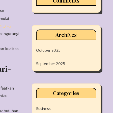
Comments
ran
mulai
nIQ
+2
Archives
mengurangi
an kualitas
October 2025
September 2025
ari-
nfaatkan
Categories
ntau
Business
 kebutuhan