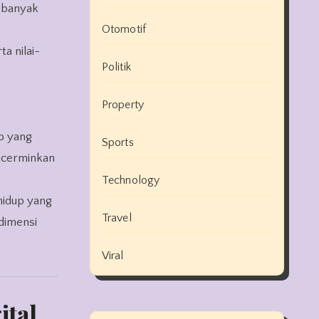
h banyak
Otomotif
a nilai-
Politik
Property
up yang
Sports
encerminkan
Technology
hidup yang
Travel
dimensi
Viral
ital