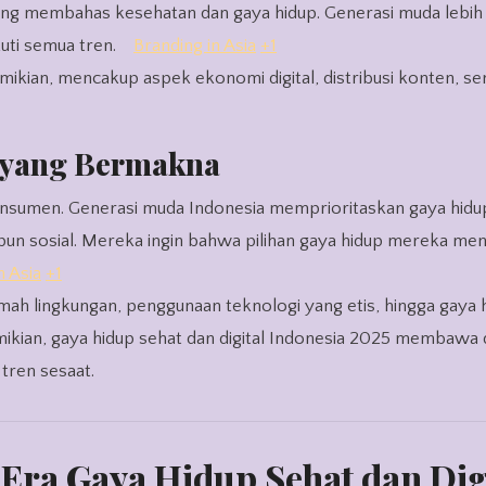
yang membahas kesehatan dan gaya hidup. Generasi muda lebi
uti semua tren.
Branding in Asia
+1
ikian, mencakup aspek ekonomi digital, distribusi konten, sert
i yang Bermakna
s konsumen. Generasi muda Indonesia memprioritaskan gaya hid
upun sosial. Mereka ingin bahwa pilihan gaya hidup mereka m
n Asia
+1
ramah lingkungan, penggunaan teknologi yang etis, hingga gaya 
ikian, gaya hidup sehat dan digital Indonesia 2025 membawa 
tren sesaat.
Era Gaya Hidup Sehat dan Dig