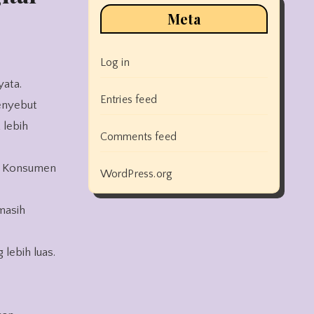
Meta
Log in
yata.
Entries feed
enyebut
 lebih
Comments feed
h. Konsumen
WordPress.org
masih
 lebih luas.