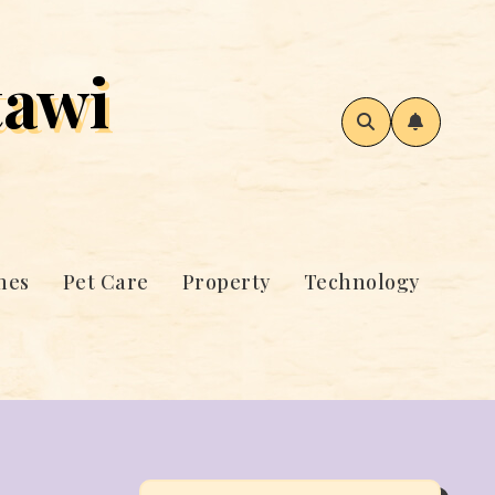
awi
mes
Pet Care
Property
Technology