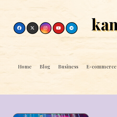
Skip
to
ka
content
Home
Blog
Business
E-commerce