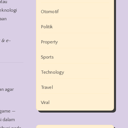
atau
eknologi
Otomotif
raan
Politik
 & e-
Property
Sports
Technology
Travel
an agar
Viral
 game —
si dalam