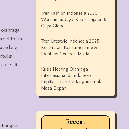
Tren Fashion Indonesia 2025:
Warisan Budaya, Keberlanjutan &
Gaya Global
n olahraga
 sektor ini
Tren Lifestyle Indonesia 2025:
ipandang
Kesehatan, Konsumerisme &
Identitas Generasi Muda
erbuka
ports di
Krisis Hosting Olahraga
Internasional di Indonesia:
Implikasi dan Tantangan untuk
Masa Depan
Recent
embangnya