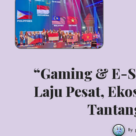
“Gaming & E-Sp
Laju Pesat, Ek
Tantan
By