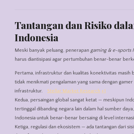
Tantangan dan Risiko dal
Indonesia
Meski banyak peluang, penerapan
gaming & e-sports 
harus diantisipasi agar pertumbuhan benar-benar berke
Pertama, infrastruktur dan kualitas konektivitas masih
tidak menikmati pengalaman yang sama dengan gamer 
infrastruktur.
Stellar Market Research
+1
Kedua, persaingan global sangat ketat — meskipun Ind
tertinggal dibanding negara lain dalam hal sumber da
Indonesia untuk benar-benar bersaing di level internasi
Ketiga, regulasi dan ekosistem — ada tantangan dari si