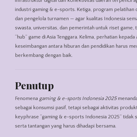
infrastruktur digital dan konektivitas daerah terpencil
industri gaming & e-sports. Ketiga, program pelatihan 
dan pengelola turnamen — agar kualitas Indonesia sema
swasta, universitas, dan pemerintah untuk riset game,
“hub” game di Asia Tenggara. Kelima, perhatian kepada 
keseimbangan antara hiburan dan pendidikan harus men
berkembang dengan baik.
Penutup
Fenomena
gaming & e-sports Indonesia 2025
menandak
sebagai konsumsi pasif, tetapi sebagai aktivitas produkt
keyphrase “gaming & e-sports Indonesia 2025” tidak s
serta tantangan yang harus dihadapi bersama.