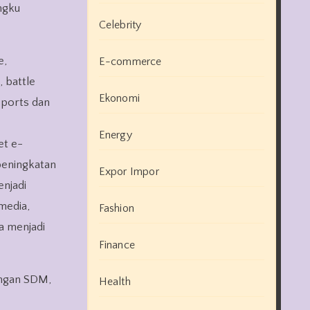
ngku
Celebrity
e,
E-commerce
 battle
Ekonomi
sports dan
Energy
et e-
peningkatan
Expor Impor
enjadi
media,
Fashion
a menjadi
Finance
ngan SDM,
Health