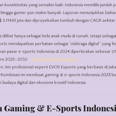
dan konektivitas yang semakin baik: Indonesia memiliki jumlah
sehingga gamer pun makin banyak. Laporan menunjukkan bahw
S$ 3,114.61 juta dan diproyeksikan tumbuh dengan CAGR sekitar
 dilihat hanya sebagai hobi anak muda di rumah, tetapi sebaga
rts mendapatkan perhatian sebagai “olahraga digital” yang bi
hkan pasar e-sports Indonesia di 2024 diperkirakan sebesar U
tara 2025–2032.
Stellar Market Research
n, tim profesional seperti EVOS Esports yang berbasis di Jak
Kombinasi ini membuat
gaming & e-sports Indonesia 2025
bu
 budaya digital dan ekonomi kreatif Indonesia.
em Gaming & E-Sports Indones