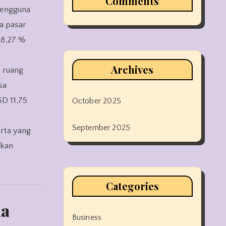
Comments
 pengguna
a pasar
 8,27 %
Archives
i ruang
sa
SD 11,75
October 2025
September 2025
arta yang
kan
Categories
ia
Business