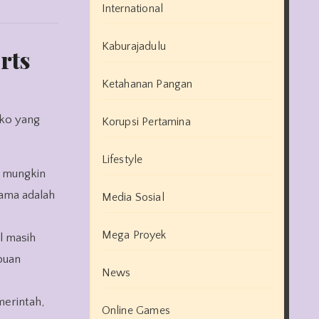
International
Kaburajadulu
rts
Ketahanan Pangan
iko yang
Korupsi Pertamina
Lifestyle
l mungkin
ama adalah
Media Sosial
Mega Proyek
l masih
puan
News
merintah,
Online Games