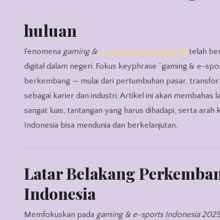
huluan
Fenomena
gaming &
e-sports Indonesia 2025
telah ber
digital dalam negeri. Fokus keyphrase “gaming & e-sp
berkembang — mulai dari pertumbuhan pasar, transfor
sebagai karier dan industri. Artikel ini akan membahas
sangat luas, tantangan yang harus dihadapi, serta ara
Indonesia bisa mendunia dan berkelanjutan.
Latar Belakang Perkemba
Indonesia
Memfokuskan pada
gaming & e-sports Indonesia 202