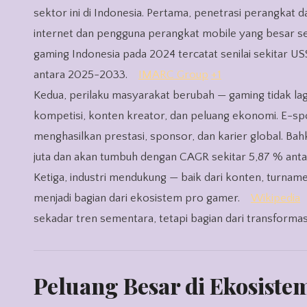
sektor ini di Indonesia. Pertama, penetrasi perangkat 
internet dan pengguna perangkat mobile yang besar 
gaming Indonesia pada 2024 tercatat senilai sekitar U
antara 2025-2033.
IMARC Group
+1
Kedua, perilaku masyarakat berubah — gaming tidak lagi
kompetisi, konten kreator, dan peluang ekonomi. E-spo
menghasilkan prestasi, sponsor, dan karier global. Ba
juta dan akan tumbuh dengan CAGR sekitar 5,87 % an
Ketiga, industri mendukung — baik dari konten, turname
menjadi bagian dari ekosistem pro gamer.
Wikipedia
sekadar tren sementara, tetapi bagian dari transformasi
Peluang Besar di Ekosist