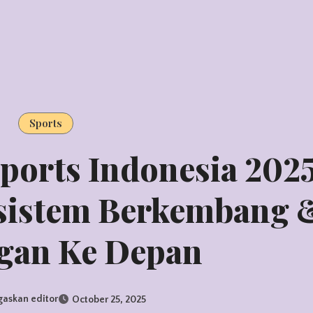
Sports
orts Indonesia 2025
osistem Berkembang 
gan Ke Depan
gaskan editor
October 25, 2025