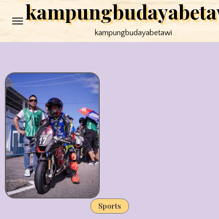
kampungbudayabeta
Skip
to
kampungbudayabetawi
content
Sports