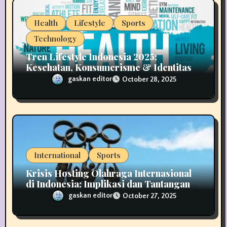
Health
Lifestyle
Sports
Technology
Tren Lifestyle Indonesia 2025:
Kesehatan, Konsumerisme & Identitas
Generasi Muda
gaskan editor
October 28, 2025
International
Sports
Krisis Hosting Olahraga Internasional
di Indonesia: Implikasi dan Tantangan
untuk Masa Depan
gaskan editor
October 27, 2025