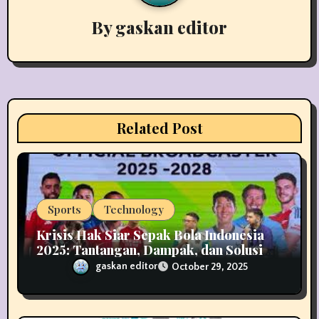
g
By
gaskan editor
a
t
i
Related Post
o
n
Sports
Technology
Krisis Hak Siar Sepak Bola Indonesia
2025: Tantangan, Dampak, dan Solusi
Industri Media
gaskan editor
October 29, 2025