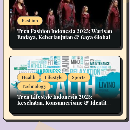
Fashion
Tren Fashion Indonesia 2025: Warisan
Budaya, Keberlanjutan & Gaya Global
Health
Lifestyle
Sports
Technology
Tren Lifestyle Indonesia 2025:
Kesehatan, Konsumerisme & Identitas
Generasi Muda