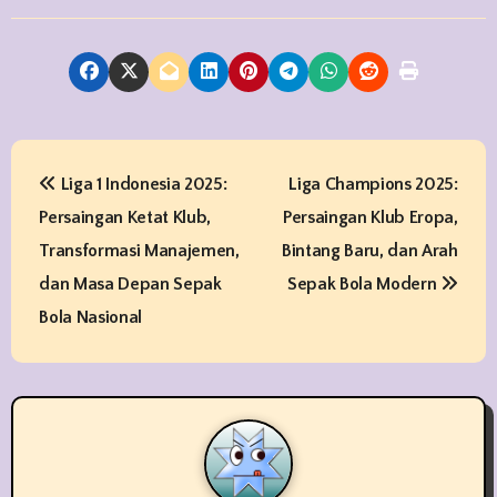
P
Liga 1 Indonesia 2025:
Liga Champions 2025:
o
Persaingan Ketat Klub,
Persaingan Klub Eropa,
s
Transformasi Manajemen,
Bintang Baru, dan Arah
t
dan Masa Depan Sepak
Sepak Bola Modern
Bola Nasional
n
a
v
i